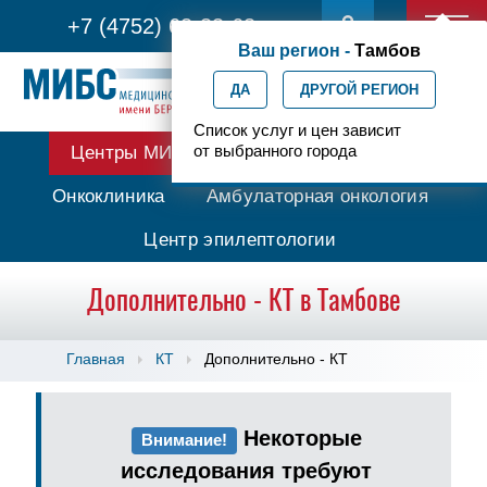
+7 (4752) 63-33-63
Ваш регион -
Тамбов
ДА
ДРУГОЙ РЕГИОН
Список услуг и цен зависит
от выбранного города
Центры МИБС
Протонная терапия
Онкоклиника
Амбулаторная онкология
Центр эпилептологии
Дополнительно - КТ в Тамбове
Главная
КТ
Дополнительно - КТ
Некоторые
Внимание!
исследования требуют