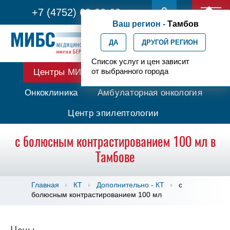
+7 (4752) 63-33-63
Ваш регион -
Тамбов
ДА
ДРУГОЙ РЕГИОН
Список услуг и цен зависит
от выбранного города
Центры МИБС
Протонная терапия
Онкоклиника
Амбулаторная онкология
Центр эпилептологии
с болюсным контрастированием 100 мл в
Тамбове
Главная
КТ
Дополнительно - КТ
с
болюсным контрастированием 100 мл