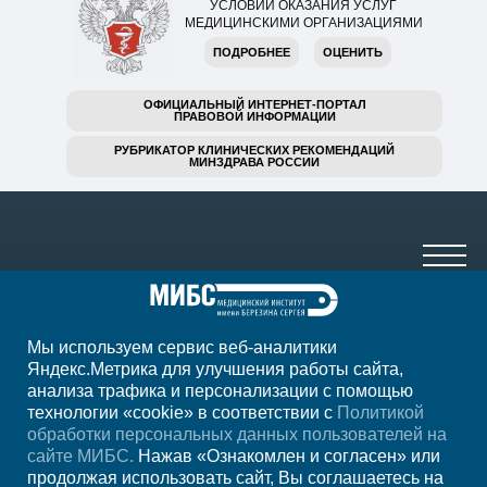
УСЛОВИЙ ОКАЗАНИЯ УСЛУГ
МЕДИЦИНСКИМИ ОРГАНИЗАЦИЯМИ
ПОДРОБНЕЕ
ОЦЕНИТЬ
ОФИЦИАЛЬНЫЙ ИНТЕРНЕТ-ПОРТАЛ
ПРАВОВОЙ ИНФОРМАЦИИ
РУБРИКАТОР КЛИНИЧЕСКИХ РЕКОМЕНДАЦИЙ
МИНЗДРАВА РОССИИ
Мы используем сервис веб-аналитики
+7 (4752) 63-33-63
Яндекс.Метрика для улучшения работы сайта,
анализа трафика и персонализации с помощью
ежедн. 7.00-23.00
технологии «cookie» в соответствии с
Политикой
обработки персональных данных пользователей на
Регион
Тамбов
сайте МИБС.
Нажав «Ознакомлен и согласен» или
продолжая использовать сайт, Вы соглашаетесь на