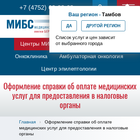
+7 (4752) 63-33-63
Ваш регион -
Тамбов
ДА
ДРУГОЙ РЕГИОН
Список услуг и цен зависит
от выбранного города
Центры МИБС
Протонная терапия
Онкоклиника
Амбулаторная онкология
Центр эпилептологии
Оформление справки об оплате медицинских
услуг для предоставления в налоговые
органы
Главная
Оформление справки об оплате
медицинских услуг для предоставления в налоговые
органы