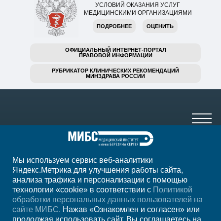
УСЛОВИЙ ОКАЗАНИЯ УСЛУГ
МЕДИЦИНСКИМИ ОРГАНИЗАЦИЯМИ
ПОДРОБНЕЕ
ОЦЕНИТЬ
ОФИЦИАЛЬНЫЙ ИНТЕРНЕТ-ПОРТАЛ
ПРАВОВОЙ ИНФОРМАЦИИ
РУБРИКАТОР КЛИНИЧЕСКИХ РЕКОМЕНДАЦИЙ
МИНЗДРАВА РОССИИ
Мы используем сервис веб-аналитики
+7 (4752) 63-33-63
Яндекс.Метрика для улучшения работы сайта,
анализа трафика и персонализации с помощью
ежедн. 7.00-23.00
технологии «cookie» в соответствии с
Политикой
обработки персональных данных пользователей на
Регион
Тамбов
сайте МИБС.
Нажав «Ознакомлен и согласен» или
продолжая использовать сайт, Вы соглашаетесь на