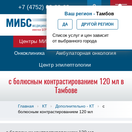
+7 (4752) 63-33-63
Ваш регион -
Тамбов
ДА
ДРУГОЙ РЕГИОН
Список услуг и цен зависит
от выбранного города
Центры МИБС
Протонная терапия
Онкоклиника
Амбулаторная онкология
Центр эпилептологии
с болюсным контрастированием 120 мл в
Тамбове
Главная
КТ
Дополнительно - КТ
с
болюсным контрастированием 120 мл