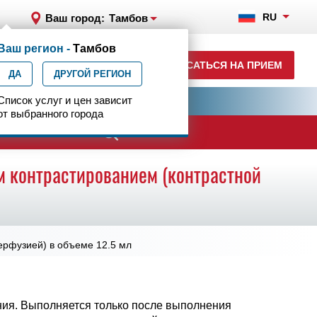
RU
Ваш город:
Тамбов
Ваш регион -
Тамбов
+7 (4752) 63-33-63
ЗАПИСАТЬСЯ НА ПРИЕМ
ДА
ежедн. 7.00-23.00
ДРУГОЙ РЕГИОН
ия
Список услуг и цен зависит
Центр эпилептологии
от выбранного города
ачи
м контрастированием (контрастной
ерфузией) в объеме 12.5 мл
ния. Выполняется только после выполнения