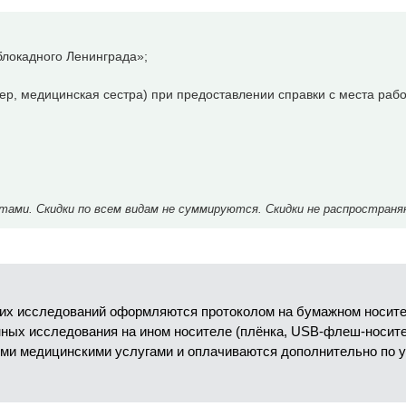
локадного Ленинграда»;
р, медицинская сестра) при предоставлении справки с места рабо
ми. Скидки по всем видам не суммируются. Скидки не распространя
их исследований оформляются протоколом на бумажном носител
анных исследования на ином носителе (плёнка, USB-флеш-носит
ми медицинскими услугами и оплачиваются дополнительно по 