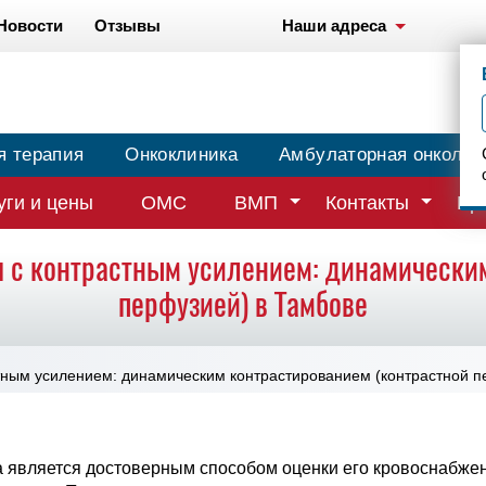
Новости
Отзывы
Наши адреса
я терапия
Онкоклиника
Амбулаторная онколог
уги и цены
ОМС
ВМП
Контакты
Вр
 с контрастным усилением: динамически
перфузией) в Тамбове
тным усилением: динамическим контрастированием (контрастной п
 является достоверным способом оценки его кровоснабже