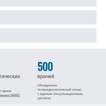
500
гических
врачей
объединены
телерадиологической сетью
т врачи
с единым консультационным
клиники МИБС
центром