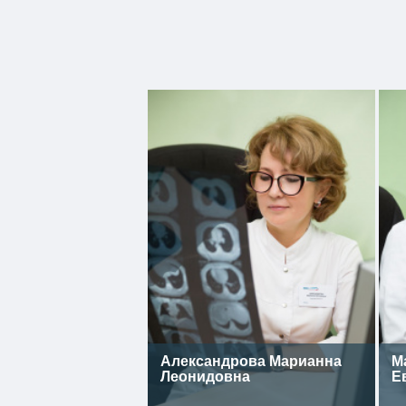
Александрова Марианна
М
Леонидовна
Е