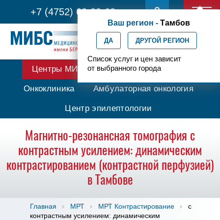
+7 (4752) 63-33-63
Ваш регион -
Тамбов
ДА
ДРУГОЙ РЕГИОН
Список услуг и цен зависит
от выбранного города
Центры МИБС
Протонная терапия
Онкоклиника
Амбулаторная онкология
Центр эпилептологии
Магнитно-резонансная томография с
контрастным усилением: динамическим
контрастированием (контрастной перфузией)
в Тамбове
Главная
МРТ
МРТ Контрастирование
с
контрастным усилением: динамическим