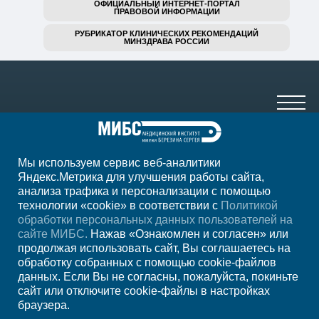
ОФИЦИАЛЬНЫЙ ИНТЕРНЕТ-ПОРТАЛ
ПРАВОВОЙ ИНФОРМАЦИИ
РУБРИКАТОР КЛИНИЧЕСКИХ РЕКОМЕНДАЦИЙ
МИНЗДРАВА РОССИИ
Мы используем сервис веб-аналитики
+7 (4752) 63-33-63
Яндекс.Метрика для улучшения работы сайта,
анализа трафика и персонализации с помощью
ежедн. 7.00-23.00
технологии «cookie» в соответствии с
Политикой
обработки персональных данных пользователей на
Регион
Тамбов
сайте МИБС.
Нажав «Ознакомлен и согласен» или
продолжая использовать сайт, Вы соглашаетесь на
обработку собранных с помощью cookie-файлов
Записаться на
данных. Если Вы не согласны, пожалуйста, покиньте
сайт или отключите cookie-файлы в настройках
прием
браузера.
Мы в социальных сетях