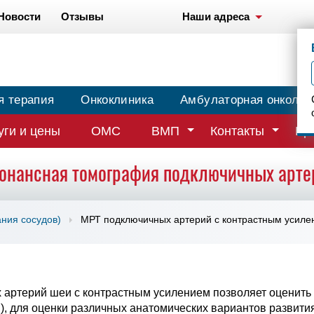
Новости
Отзывы
Наши адреса
я терапия
Онкоклиника
Амбулаторная онколог
уги и цены
ОМС
ВМП
Контакты
Вр
онансная томография подключичных арте
ния сосудов)
МРТ подключичных артерий с контрастным усиле
артерий шеи с контрастным усилением позволяет оценить 
й), для оценки различных анатомических вариантов развит