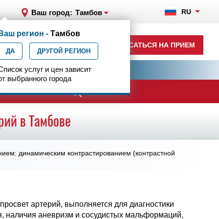
RU
Ваш город:
Тамбов
Ваш регион -
Тамбов
+7 (4752) 63-33-63
ЗАПИСАТЬСЯ НА ПРИЕМ
ДА
ежедн. 7.00-23.00
ДРУГОЙ РЕГИОН
ия
Список услуг и цен зависит
Центр эпилептологии
от выбранного города
ачи
рий в Тамбове
нием: динамическим контрастированием (контрастной
просвет артерий, выполняется для диагностики
ия, наличия аневризм и сосудистых мальформаций,