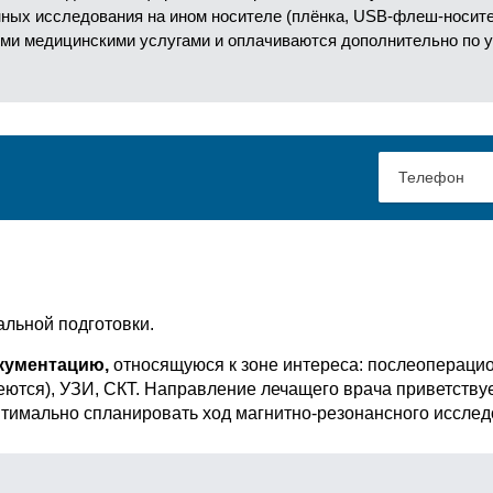
анных исследования на ином носителе (плёнка, USB-флеш-носит
ми медицинскими услугами и оплачиваются дополнительно по 
альной подготовки.
кументацию,
относящуюся к зоне интереса: послеопераци
меются), УЗИ, СКТ. Направление лечащего врача приветств
птимально спланировать ход магнитно-резонансного исслед