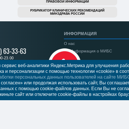
ПРАВОВОЙ ИНФОРМАЦИИ
РУБРИКАТОР КЛИНИЧЕСКИХ РЕКОМЕНДАЦИЙ
МИНЗДРАВА РОССИИ
ИНФОРМАЦИЯ
О нас
) 63-33-63
Информация о МИБС
00-23.00
Региональные центры
 сервис веб-аналитики Яндекс.Метрика для улучшения рабо
а и персонализации с помощью технологии «cookie» в соот
Вакансии
аботки персональных данных пользователей на сайте МИБ
Документы
 на прием
 согласен» или продолжая использовать сайт, Вы соглашае
ранных с помощью cookie-файлов данных. Если Вы не согла
Федеральное законодательств
киньте сайт или отключите cookie-файлы в настройках брау
Налоговый вычет
Новости
Отзывы