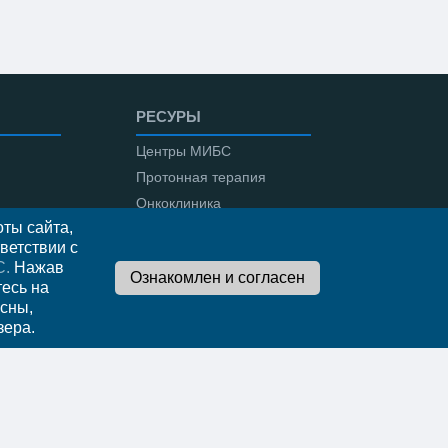
РЕСУРЫ
Центры МИБС
Протонная терапия
Онкоклиника
ты сайта,
Амбулаторная онкология
ветствии с
С.
Нажав
тесь на
сны,
о
зера.