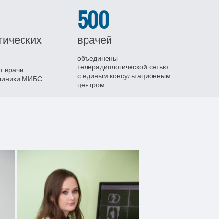
500
гических
врачей
объединены
телерадиологической сетью
т врачи
с единым консультационным
клиники МИБС
центром