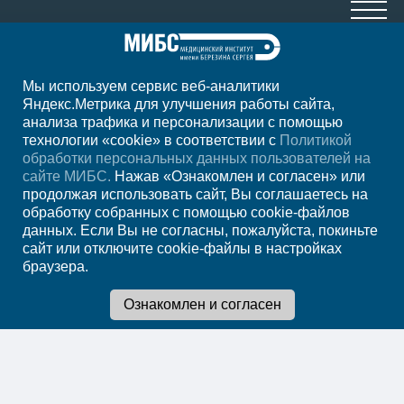
Мы используем сервис веб-аналитики
+7 (4752) 63-33-63
Яндекс.Метрика для улучшения работы сайта,
анализа трафика и персонализации с помощью
ежедн. 7.00-23.00
технологии «cookie» в соответствии с
Политикой
обработки персональных данных пользователей на
Регион
Тамбов
сайте МИБС.
Нажав «Ознакомлен и согласен» или
продолжая использовать сайт, Вы соглашаетесь на
обработку собранных с помощью cookie-файлов
Записаться на
данных. Если Вы не согласны, пожалуйста, покиньте
сайт или отключите cookie-файлы в настройках
прием
браузера.
Мы в социальных сетях