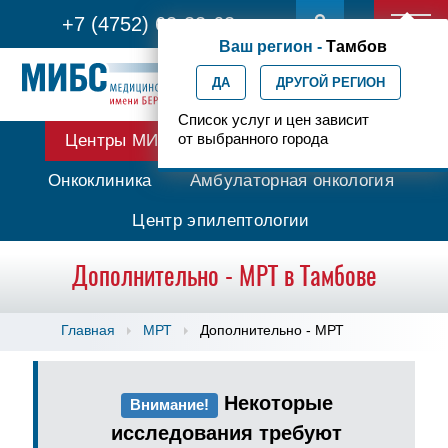
+7 (4752) 63-33-63
Ваш регион -
Тамбов
ДА
ДРУГОЙ РЕГИОН
Список услуг и цен зависит
от выбранного города
Центры МИБС
Протонная терапия
Онкоклиника
Амбулаторная онкология
Центр эпилептологии
Дополнительно - МРТ в Тамбове
Главная
МРТ
Дополнительно - МРТ
Некоторые
Внимание!
исследования требуют