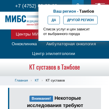
+7 (4752) 63-33-63
Ваш регион -
Тамбов
ДА
ДРУГОЙ РЕГИОН
Список услуг и цен зависит
от выбранного города
Центры МИБС
Протонная терапия
Онкоклиника
Амбулаторная онкология
Центр эпилептологии
КТ суставов в Тамбове
Главная
КТ
КТ суставов
Некоторые
Внимание!
исследования требуют