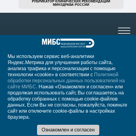
РУБРИКАТОР КЛИНИЧЕСКИХ РЕКОМЕНДАЦИЙ
МИНЗДРАВА РОССИИ
Мы используем сервис веб-аналитики
+7 (4752) 63-33-63
Яндекс.Метрика для улучшения работы сайта,
анализа трафика и персонализации с помощью
ежедн. 7.00-23.00
технологии «cookie» в соответствии с
Политикой
обработки персональных данных пользователей на
Регион
Тамбов
сайте МИБС.
Нажав «Ознакомлен и согласен» или
продолжая использовать сайт, Вы соглашаетесь на
обработку собранных с помощью cookie-файлов
Записаться на
данных. Если Вы не согласны, пожалуйста, покиньте
сайт или отключите cookie-файлы в настройках
прием
браузера.
Мы в социальных сетях