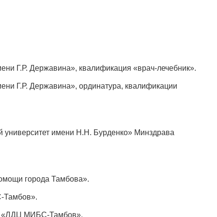
ени Г.Р. Державина», квалификация «врач-лечебник».
ени Г.Р. Державина», ординатура, квалификации
 университет имени Н.Н. Бурденко» Минздрава
помощи города Тамбова».
С-Тамбов».
ОО «ЛДЦ МИБС-Тамбов».