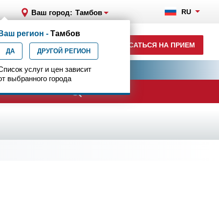
RU
Ваш город:
Тамбов
Ваш регион -
Тамбов
+7 (4752) 63-33-63
ЗАПИСАТЬСЯ НА ПРИЕМ
ДА
ежедн. 7.00-23.00
ДРУГОЙ РЕГИОН
ия
Список услуг и цен зависит
Центр эпилептологии
от выбранного города
ачи