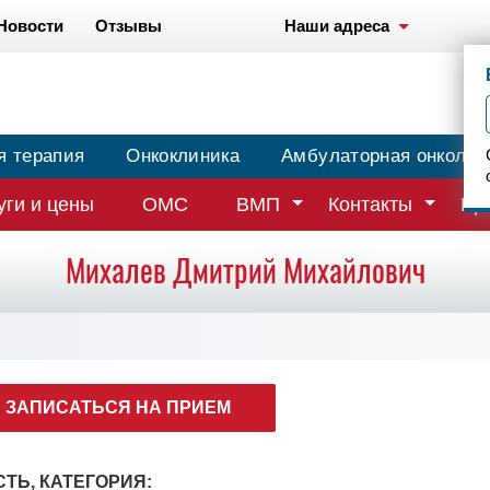
Новости
Отзывы
Наши адреса
я терапия
Онкоклиника
Амбулаторная онколог
уги и цены
ОМС
ВМП
Контакты
Вр
Михалев Дмитрий Михайлович
ЗАПИСАТЬСЯ НА ПРИЕМ
ТЬ, КАТЕГОРИЯ: