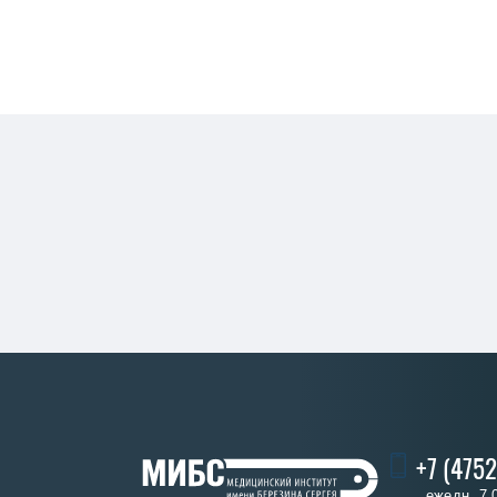
+7 (4752
ежедн. 7.