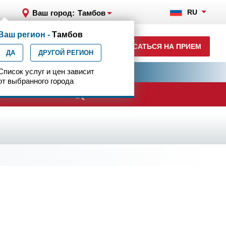
RU
Ваш город:
Тамбов
Ваш регион -
Тамбов
+7 (4752) 63-33-63
ЗАПИСАТЬСЯ НА ПРИЕМ
ДА
ежедн. 7.00-23.00
ДРУГОЙ РЕГИОН
ия
Список услуг и цен зависит
Центр эпилептологии
от выбранного города
ачи