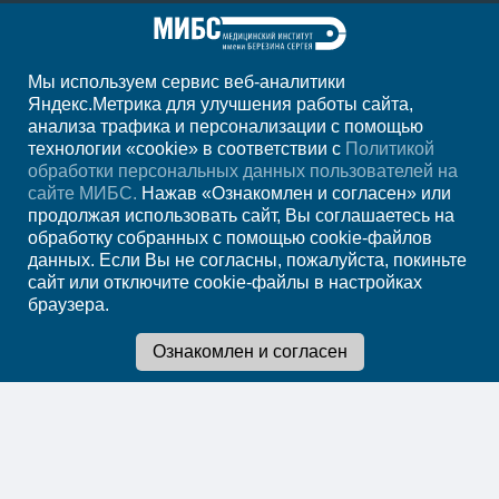
Мы используем сервис веб-аналитики
+7 (4752) 63-33-63
Яндекс.Метрика для улучшения работы сайта,
анализа трафика и персонализации с помощью
ежедн. 7.00-23.00
технологии «cookie» в соответствии с
Политикой
обработки персональных данных пользователей на
Регион
Тамбов
сайте МИБС.
Нажав «Ознакомлен и согласен» или
продолжая использовать сайт, Вы соглашаетесь на
обработку собранных с помощью cookie-файлов
Записаться на
данных. Если Вы не согласны, пожалуйста, покиньте
сайт или отключите cookie-файлы в настройках
прием
браузера.
Мы в социальных сетях