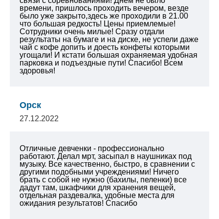
связи с соревнованиями! Днём не было
времени, пришлось проходить вечером, везде
было уже закрыто,здесь же проходили в 21.00
что большая редкость! Цены приемлемые!
Сотрудники очень милые! Сразу отдали
результаты на бумаге и на диске, не успели даже
чай с кофе допить и доесть конфеты которыми
угощали! И кстати большая охраняемая удобная
парковка и подъездные пути!
Спасибо! Всем
здоровья!
Орск
27.12.2022
Отличные девченки - профессионально
работают.
Делал мрт, засыпал в наушниках под
музыку. Все качественно, быстро, в сравнении с
другими подобными учреждениями! Ничего
брать с собой не нужно (бахилы, пеленки) все
дадут там, шкафчики для хранения вещей,
отдельная раздевалка, удобные места для
ожидания результатов!
Спасибо