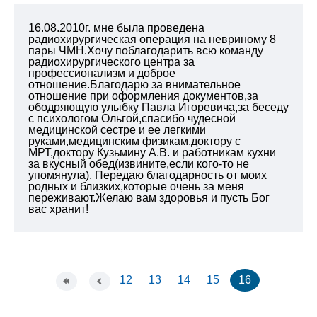
16.08.2010г. мне была проведена
радиохирургическая операция на невриному 8
пары ЧМН.Хочу поблагодарить всю команду
радиохирургического центра за
профессионализм и доброе
отношение.Благодарю за внимательное
отношение при оформления документов,за
ободряющую улыбку Павла Игоревича,за беседу
с психологом Ольгой,спасибо чудесной
медицинской сестре и ее легкими
руками,медицинским физикам,доктору с
МРТ,доктору Кузьмину А.В. и работникам кухни
за вкусный обед(извините,если кого-то не
упомянула). Передаю благодарность от моих
родных и близких,которые очень за меня
переживают.Желаю вам здоровья и пусть Бог
вас хранит!
12
13
14
15
16