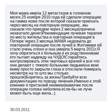
Моя мама имела 12 метастазов в головном
мозге.25 ноября 2010 года ей сделали операцию
на гамма ноже после которой сказали приехать
через месяц на повторную операцию...мы
сказали что приедем через 2 месяца(причина
нехватало денег)Рекомендация лучевая терапия
по месту жительства и повторная операция в
Питере через 2 месяца.МАМА недожила до
повторной операции после лучей в Житомире ей
стало очень плохо и она умерла 5 марта 2011г.Я
хочу обратиться к больным и их родственникам
кто пытает надежду на ЧУДО!Старайтесь
контролировать этих чертовых врачей и все что
они делают с тяжело больными людьми(на мою
маму просто закрыли глаза и отослали помирать
несмотря на то што мы столько
прошли)Боритесь за жизнь!Требуйте всю
документацию по поводу лечения.Именно к этой
клинике я притэнзий неимею(мамочке после
операции голова неболела.если-бы не лучи
может-быть еще жила...)
30.03.2011