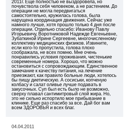
2011г. Еще полностью не выздоровела, но
почувствола себя человеком, а не растением. До
операции не могла передвигаться
самостоятельно, кружилась голова, была
нарущена координация движения. Сейчас уже
намного лучше, хотя прошло только 4 дня после
операции. Отдельно спасибо: Иванову Павлу
Игорьевичу, Воротниковой Надежде Евгеньевне,
Зубаткиной Ирине Сергеевне, многочисленному
коллективу медицинских физиков. Извините,
если кого-то пропустила, голова плохо
соображала, не всех помню. Мне очень
понравились условия проживания, чистенькие
современные номера. Хорошо, что можно
остановиться с сопровождающим. Единственное
замечание к качеству питания, на лечение
приезжают, как правило больные люди, хотелось
бы пищу диетическую. А сосиськи, копченую
колбасу и салат оливье лучше подавать в
закусочных. Суп был есть было не возможно,
сверху плавал сантимитровый слой жира. Но,
это не сильно испортило мое прибывание в
клинике. Еще раз спасибо за все. Дай бог вам
всем ЗДОРОВЬЯ и всех благ.
04.04.2011