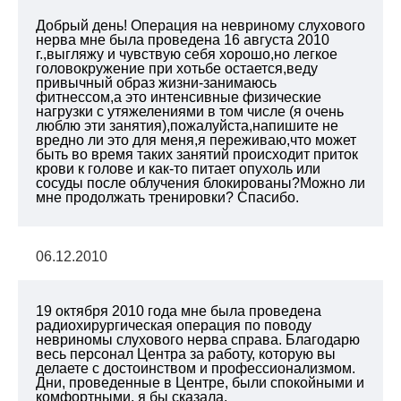
Добрый день! Операция на невриному слухового
нерва мне была проведена 16 августа 2010
г.,выгляжу и чувствую себя хорошо,но легкое
головокружение при хотьбе остается,веду
привычный образ жизни-занимаюсь
фитнессом,а это интенсивные физические
нагрузки с утяжелениями в том числе (я очень
люблю эти занятия),пожалуйста,напишите не
вредно ли это для меня,я переживаю,что может
быть во время таких занятий происходит приток
крови к голове и как-то питает опухоль или
сосуды после облучения блокированы?Можно ли
мне продолжать тренировки? Спасибо.
06.12.2010
19 октября 2010 года мне была проведена
радиохирургическая операция по поводу
невриномы слухового нерва справа. Благодарю
весь персонал Центра за работу, которую вы
делаете с достоинством и профессионализмом.
Дни, проведенные в Центре, были спокойными и
комфортными, я бы сказала,