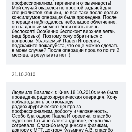
профессионализм, терпение и отзывчивость!
Мой случай оказался не простой задачей для
специалистов клиники, но все-таки после долгих
консилиумов операция была проведена! После
операции наблюдалось небольшое облегчение,
но на данный момент боли опять очень
беспокоят! Особенно беспокоит верхняя ветвь
(над бровью). Поэтому хочу обратиться с
вопросом: Уважаемый Павел Игоревич,
подскажите пожалуйста, что еще можно сделать
в моем случае? После операции прошло почти 2
месяца, а результата нет :(
21.10.2010
Людмила Базилюк, г. Киев 18.10.2010г. мне была
проведена радиохирургическая операция. Хочу
поблагодарить всю команду
радиохирургического центра за
профессионализм, доброту и человечность.
Особо благодарю Павла Игоревича, спасибо
чудесной Татьяне Александровне, ее улыбка
согревала. Спасибо медицинским физикам,
доктору с МРТ, доктору Кузьмину А.В, спасибо