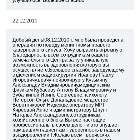
улучшилось. Большое спасибо.
22.12.2010
Добрый день!08.12.2010 г. мне была проведена
операция по поводу менингиомы правого
кавернозного синуса. Хочу выразить огромную
благодарность всем сотрудникам вашего
замечательного Центра за ту уникальную
возможность выздоровления,которую вы
осуществляете.Большое спасибо заведующему
отделением радиохирургии Иванову Павлу
Игоревичу,врачу-нейрохирургу Кузьмину
Александру Владимировичу,медицинским
физикам Кубасову Антону Владимировичу и
Зубаткиной Ирине Сергеевне,психологу
Петерсон Ольге Дональдовне,медсестре
Воротниковой Надежде,оператору МРТ
Киреевой Анне и администратору Шпунт
Наталье Александровне,сотрудникам
хозяйственного блока.Вы все настощие
профессионалы в своем деле - и это внушает
нам,вашим пациентам - уверенность в нашем
выздоровлении!! Желаю всем творческих
успехов,крепкого здоровья,защитить всем