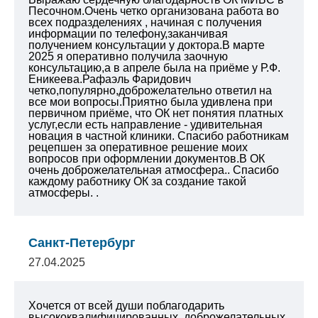
Песочном.Очень четко организована работа во
всех подразделениях , начиная с получения
информации по телефону,заканчивая
получением консультации у доктора.В марте
2025 я оперативно получила заочную
консультацию,а в апреле была на приёме у
Р.Ф.
Еникеева.Рафаэль Фаридович
четко,популярно,доброжелательно ответил на
все мои вопросы.Приятно была удивлена при
первичном приёме, что ОК нет понятия платных
услуг,если есть направление - удивительная
новация в частной клиники.
Спасибо работникам
рецепшен за оперативное
решение моих
вопросов при оформлении документов.В ОК
очень доброжелательная
атмосфера.. Спасибо
каждому работнику ОК
за создание такой
атмосферы.
.
Санкт-Петербург
27.04.2025
Хочется от всей души поблагодарить
высококвалифицированных, доброжелательных