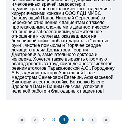
и человечных врачей, медсестер и
администраторов онкологического отделения с
хирургическими койками ООО ЛДЦ МИБС
(заведующий Панов Николай Сергеевич) за
бережное отношение к пациентам с тяжело
протекающими, сложными в диагностическом
отношении заболеваниями, уважительное
отношение к коллегам, оказавшимся на
больничной койке, поблагодарить за "золотые
руки", чистые помыслы и "горячее сердце"
лечащего врача Долматова Георгия
Дмитриевича, замечательного доктора и
человека. Хочется также выразить огромную
благодарность за труд команде анестезиологов-
реаниматологов Таракановской А.С., Городнину
А.В., администратору Анфаловой Гюле,
медсестрам Семеновой Евгении, Афанасьевой
Виктории и сестре-хозяйке Борзенко Елене.
Здоровья Вам и Вашим близким, успехов в
нелегкой работе и благодарных пациентов!
2
3
4
5
6