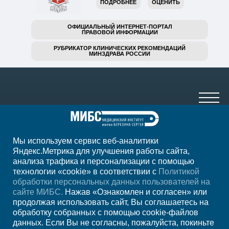
ПОДРОБНЕЕ
ОЦЕНИТЬ
ОФИЦИАЛЬНЫЙ ИНТЕРНЕТ-ПОРТАЛ
ПРАВОВОЙ ИНФОРМАЦИИ
РУБРИКАТОР КЛИНИЧЕСКИХ РЕКОМЕНДАЦИЙ
МИНЗДРАВА РОССИИ
Мы используем сервис веб-аналитики
+7 (4752) 63-33-63
Яндекс.Метрика для улучшения работы сайта,
анализа трафика и персонализации с помощью
ежедн. 7.00-23.00
технологии «cookie» в соответствии с
Политикой
обработки персональных данных пользователей на
Регион
Тамбов
сайте МИБС.
Нажав «Ознакомлен и согласен» или
продолжая использовать сайт, Вы соглашаетесь на
обработку собранных с помощью cookie-файлов
Записаться на
данных. Если Вы не согласны, пожалуйста, покиньте