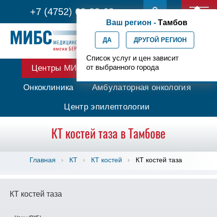
+7 (4752) 63-33-63
Ваш регион -
Тамбов
ДА
ДРУГОЙ РЕГИОН
Список услуг и цен зависит
от выбранного города
Центры МИБС
Протонная терапия
Онкоклиника
Амбулаторная онкология
Центр эпилептологии
КТ костей таза в Тамбове
Главная
КТ
КТ костей
КТ костей таза
КТ костей таза