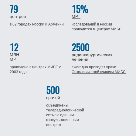
79
15%
центров
МРТ
в
62 городах
России
и Армении
исследований в России
проводится
в центрах МИБС
12
2500
МЛН
радиохирургических
МРТ
лечений
проведено в центрах МИБС
с
ежегодно проводят врачи
2003 года
Онкологической клиники МИБС
500
врачей
объединены
телерадиологической
сетью
с единым
консультационным
центром