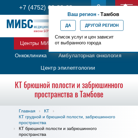
+7 (4752) 63-33-63
Ваш регион -
Тамбов
ДА
ДРУГОЙ РЕГИОН
Список услуг и цен зависит
от выбранного города
Центры МИБС
Протонная терапия
Онкоклиника
Амбулаторная онкология
Центр эпилептологии
КТ брюшной полости и забрюшинного
пространства в Тамбове
Главная
КТ
КТ грудной и брюшной полости, забрюшинного
пространства
КТ брюшной полости и забрюшинного
пространства