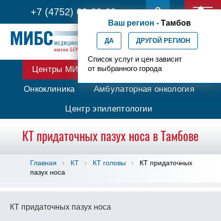
+7 (4752) 63-33-63
Ваш регион -
Тамбов
ДА
ДРУГОЙ РЕГИОН
Список услуг и цен зависит
от выбранного города
Центры МИБС
Протонная терапия
Онкоклиника
Амбулаторная онкология
Центр эпилептологии
КТ придаточных пазух носа в Тамбове
Главная
КТ
КТ головы
КТ придаточных
пазух носа
КТ придаточных пазух носа