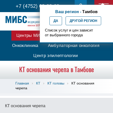
+7 (4752) 63-33-63
Ваш регион -
Тамбов
ДА
ДРУГОЙ РЕГИОН
Список услуг и цен зависит
от выбранного города
Центры МИБС
Протонная терапия
Онкоклиника
Амбулаторная онкология
Центр эпилептологии
КТ основания черепа в Тамбове
Главная
КТ
КТ головы
КТ основания
черепа
КТ основания черепа