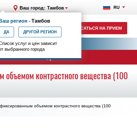
RU
Ваш город:
Тамбов
Ваш регион -
Тамбов
+7 (4752) 63-33-63
ЗАПИСАТЬСЯ НА ПРИЕМ
ДА
ежедн. 7.00-23.00
ДРУГОЙ РЕГИОН
ия
Список услуг и цен зависит
Центр эпилептологии
от выбранного города
ачи
ым объемом контрастного вещества (100
с фиксированным объемом контрастного вещества (100