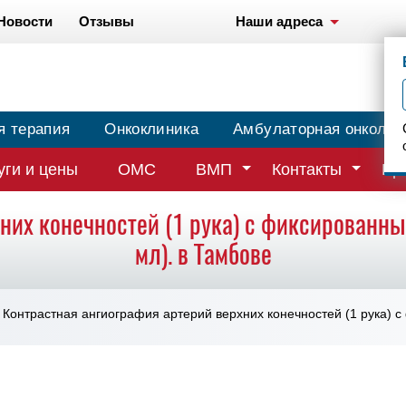
Новости
Отзывы
Наши адреса
я терапия
Онкоклиника
Амбулаторная онколог
уги и цены
ОМС
ВМП
Контакты
Вр
них конечностей (1 рука) с фиксированн
мл). в Тамбове
Контрастная ангиография артерий верхних конечностей (1 рука) 