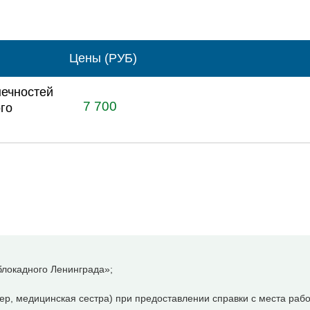
Цены (РУБ)
нечностей
7 700
го
локадного Ленинграда»;
р, медицинская сестра) при предоставлении справки с места рабо