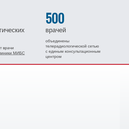
500
гических
врачей
объединены
телерадиологической сетью
т врачи
с единым консультационным
клиники МИБС
центром