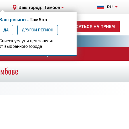
RU
Ваш город:
Тамбов
Ваш регион -
Тамбов
+7 (4752) 63-33-63
ЗАПИСАТЬСЯ НА ПРИЕМ
ДА
ежедн. 7.00-23.00
ДРУГОЙ РЕГИОН
ия
Список услуг и цен зависит
Центр эпилептологии
от выбранного города
ачи
амбове