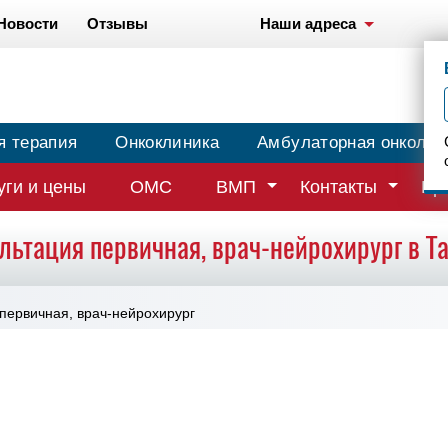
Новости
Отзывы
Наши адреса
я терапия
Онкоклиника
Амбулаторная онколог
уги и цены
ОМС
ВМП
Контакты
Вр
льтация первичная, врач-нейрохирург в Т
первичная, врач-нейрохирург