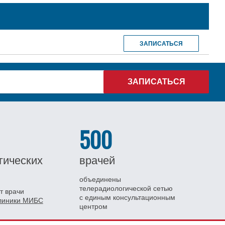
ЗАПИСАТЬСЯ
500
гических
врачей
объединены
телерадиологической сетью
т врачи
с единым консультационным
клиники МИБС
центром