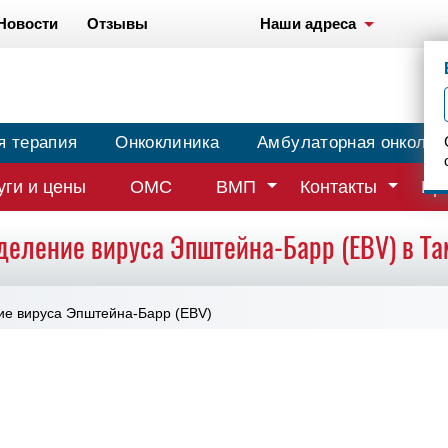
Новости
Отзывы
Наши адреса
я терапия
Онкоклиника
Амбулаторная онколог
уги и цены
ОМС
ВМП
Контакты
Вр
деление вируса Эпштейна-Барр (EBV) в Та
е вируса Эпштейна-Барр (EBV)