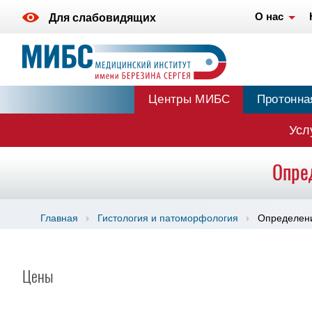
О нас
Для слабовидящих
Центры МИБС
Протонна
Усл
Опре
Главная
Гистология и патоморфология
Определени
Цены