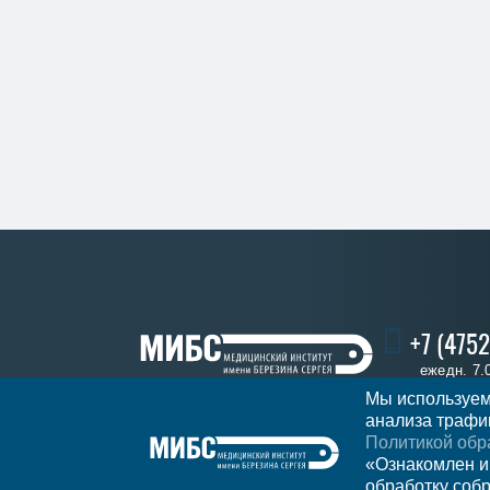
+7 (4752
ежедн. 7.
Мы используем
анализа трафик
Политикой обр
Записаться
Регион
Тамбов
«Ознакомлен и
обработку соб