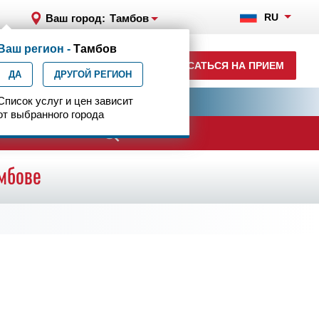
RU
Ваш город:
Тамбов
Ваш регион -
Тамбов
+7 (4752) 63-33-63
ЗАПИСАТЬСЯ НА ПРИЕМ
ДА
ежедн. 7.00-23.00
ДРУГОЙ РЕГИОН
ия
Список услуг и цен зависит
Центр эпилептологии
от выбранного города
ачи
мбове