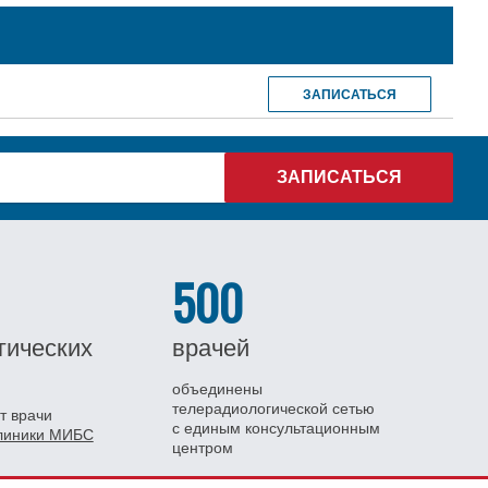
ЗАПИСАТЬСЯ
500
гических
врачей
объединены
телерадиологической сетью
т врачи
с единым консультационным
клиники МИБС
центром