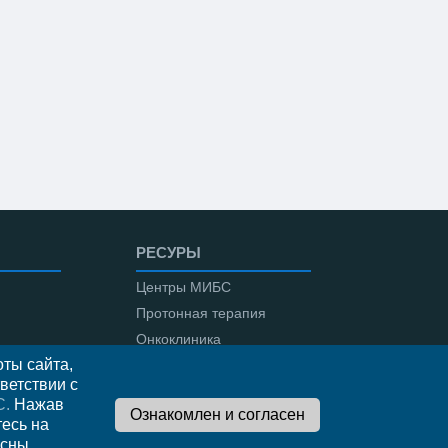
РЕСУРЫ
Центры МИБС
Протонная терапия
Онкоклиника
ты сайта,
Амбулаторная онкология
ветствии с
С.
Нажав
тесь на
сны,