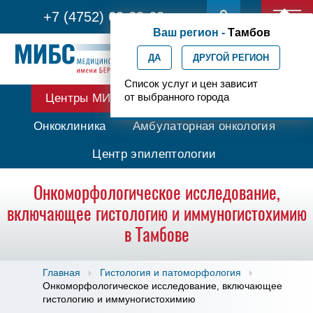
+7 (4752) 63-33-63
Ваш регион -
Тамбов
ДА
ДРУГОЙ РЕГИОН
Список услуг и цен зависит
от выбранного города
Центры МИБС
Протонная терапия
Онкоклиника
Амбулаторная онкология
Центр эпилептологии
Онкоморфологическое исследование,
включающее гистологию и иммуногистохимию
в Тамбове
Главная
Гистология и патоморфология
Онкоморфологическое исследование, включающее
гистологию и иммуногистохимию