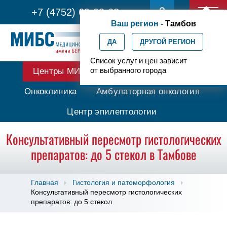
+7 (4752) 63-33-63
Ваш регион -
Тамбов
ДА
ДРУГОЙ РЕГИОН
Список услуг и цен зависит
от выбранного города
Центры МИБС
Протонная терапия
Онкоклиника
Амбулаторная онкология
Центр эпилептологии
Консультативный пересмотр гистологических
препаратов: до 5 стекол в Тамбове
Главная
Гистология и патоморфология
Консультативный пересмотр гистологических
препаратов: до 5 стекол