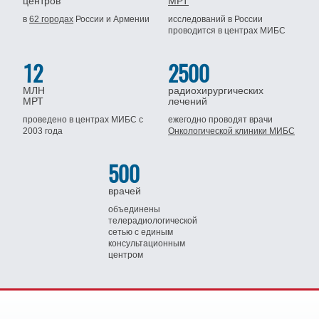
центров
МРТ
в
62 городах
России
и Армении
исследований в России
проводится
в центрах МИБС
12
2500
МЛН
радиохирургических
МРТ
лечений
проведено в центрах МИБС
с
ежегодно проводят врачи
2003 года
Онкологической клиники МИБС
500
врачей
объединены
телерадиологической
сетью
с единым
консультационным
центром