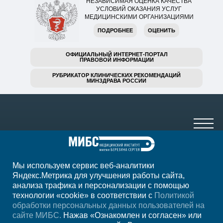
НЕЗАВИСИМАЯ ОЦЕНКА КАЧЕСТВА
УСЛОВИЙ ОКАЗАНИЯ УСЛУГ
МЕДИЦИНСКИМИ ОРГАНИЗАЦИЯМИ
ПОДРОБНЕЕ
ОЦЕНИТЬ
ОФИЦИАЛЬНЫЙ ИНТЕРНЕТ-ПОРТАЛ
ПРАВОВОЙ ИНФОРМАЦИИ
РУБРИКАТОР КЛИНИЧЕСКИХ РЕКОМЕНДАЦИЙ
МИНЗДРАВА РОССИИ
Мы используем сервис веб-аналитики
+7 (4752) 63-33-63
Яндекс.Метрика для улучшения работы сайта,
анализа трафика и персонализации с помощью
ежедн. 7.00-23.00
технологии «cookie» в соответствии с
Политикой
обработки персональных данных пользователей на
Регион
Тамбов
сайте МИБС.
Нажав «Ознакомлен и согласен» или