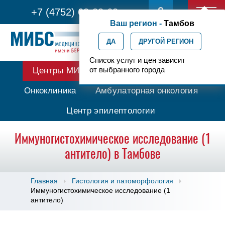
+7 (4752) 63-33-63
Ваш регион -
Тамбов
ДА
ДРУГОЙ РЕГИОН
Список услуг и цен зависит
от выбранного города
Центры МИБС
Протонная терапия
Онкоклиника
Амбулаторная онкология
Центр эпилептологии
Иммуногистохимическое исследование (1
антитело) в Тамбове
Главная
Гистология и патоморфология
Иммуногистохимическое исследование (1
антитело)