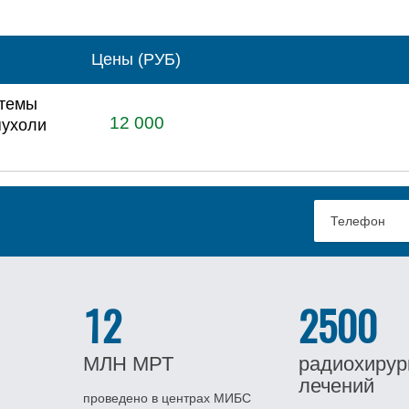
Цены (РУБ)
стемы
12 000
пухоли
12
2500
МЛН
МРТ
радиохирур
лечений
проведено в центрах МИБС