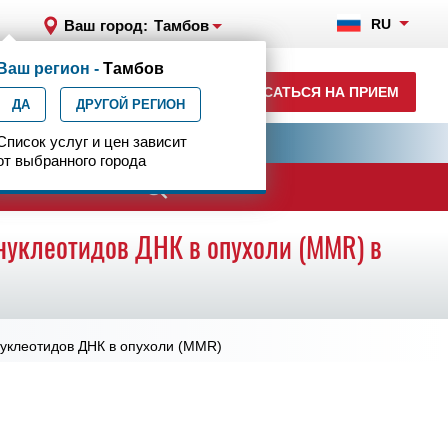
RU
Ваш город:
Тамбов
Ваш регион -
Тамбов
+7 (4752) 63-33-63
ЗАПИСАТЬСЯ НА ПРИЕМ
ДА
ежедн. 7.00-23.00
ДРУГОЙ РЕГИОН
ия
Список услуг и цен зависит
Центр эпилептологии
от выбранного города
ачи
нуклеотидов ДНК в опухоли (MMR) в
уклеотидов ДНК в опухоли (MMR)