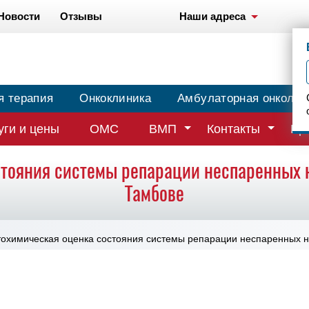
Новости
Отзывы
Наши адреса
я терапия
Онкоклиника
Амбулаторная онколог
уги и цены
ОМС
ВМП
Контакты
Вр
тояния системы репарации неспаренных 
Тамбове
охимическая оценка состояния системы репарации неспаренных н