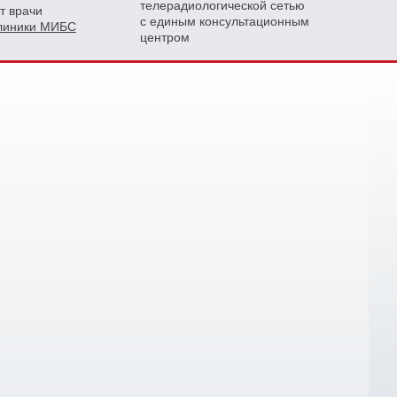
телерадиологической сетью
т врачи
с единым консультационным
клиники МИБС
центром