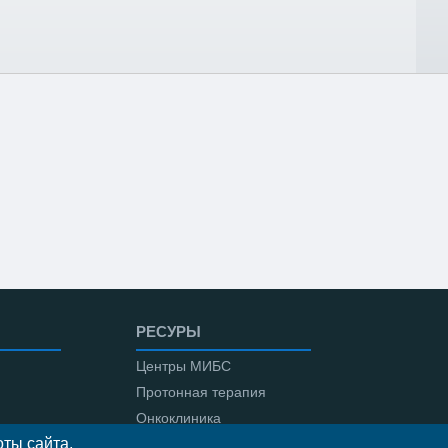
РЕСУРЫ
Центры МИБС
Протонная терапия
Онкоклиника
ты сайта,
Амбулаторная онкология