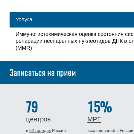
Услуга
Иммуногистохимическая оценка состояния си
репарации неспаренных нуклеотидов ДНК в о
(MMR)
Записаться на прием
79
15%
центров
МРТ
в
62 городах
России
исследований в России