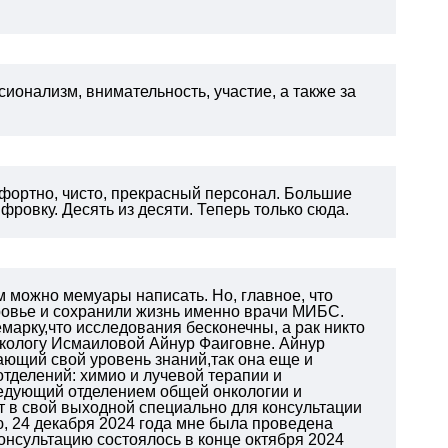
ионализм, внимательность, участие, а также за
омфортно, чисто, прекрасный персонал. Большие
фровку. Десять из десяти. Теперь только сюда.
м можно мемуары написать. Но, главное, что
оровье и сохранили жизнь именно врачи МИБС.
марку,что исследования бесконечны, а рак никто
некологу Исмаиловой Айнур Фаиговне. Айнур
ающий свой уровень знаний,так она еще и
тделений: химио и лучевой терапии и
аведующий отделением общей онкологии и
т в свой выходной специально для консультации
ю, 24 декабря 2024 года мне была проведена
онсультацию состоялось в конце октября 2024