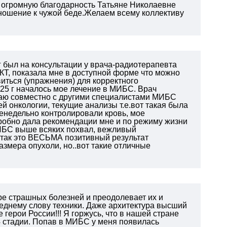
ь огромную благодарность Татьяне Николаевне
ношение к чужой беде.Желаем всему коллективу
г был на консультации у врача-радиотерапевта
Т, показала мне в доступной форме что можно
иться (упражнения) для корректного
.25 г началось мое лечение в МИБС. Врач
имаю совместно с другими специалистами МИБС
 онкологии, текущие анализы т.е.вот такая была
женедельно контролировали кровь, мое
робно дала рекомендации мне и по режиму жизни
ИБС выше всяких похвал, вежливый
так это ВЕСЬМА позитивный результат
азмера опухоли, но..вот такие отличные
е страшных болезней и преодолевает их и
леднему слову техники. Даже архитектура высший
 герои России!!! Я горжусь, что в нашей стране
 4 стадии. Попав в МИБС у меня появилась