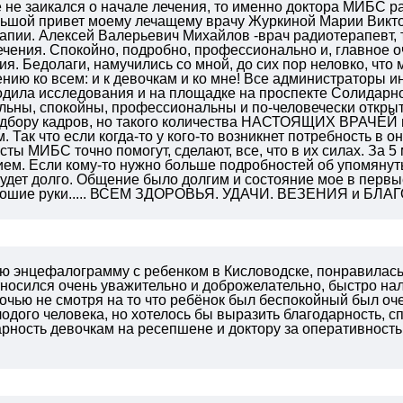
е не заикался о начале лечения, то именно доктора МИБС р
ьшой привет моему лечащему врачу Журкиной Марии Викто
апии. Алексей Валерьевич Михайлов -врач радиотерапевт, 
ечения. Спокойно, подробно, профессионально и, главное 
ия. Бедолаги, намучились со мной, до сих пор неловко, что 
нию ко всем: и к девочкам и ко мне! Все администраторы ин
одила исследования и на площадке на проспекте Солидарнос
льны, спокойны, профессиональны и по-человечески открыт
одбору кадров, но такого количества НАСТОЯЩИХ ВРАЧЕЙ в
 Так что если когда-то у кого-то возникнет потребность в о
сты МИБС точно помогут, сделают, все, что в их силах. За 5
ем. Если кому-то нужно больше подробностей об упомянутых
будет долго. Общение было долгим и состояние мое в первы
орошие руки..... ВСЕМ ЗДОРОВЬЯ. УДАЧИ. ВЕЗЕНИЯ и БЛ
ю энцефалограмму с ребенком в Кисловодске, понравилась
носился очень уважительно и доброжелательно, быстро нал
очью не смотря на то что ребёнок был беспокойный был оч
одого человека, но хотелось бы выразить благодарность, сп
рность девочкам на ресепшене и доктору за оперативность