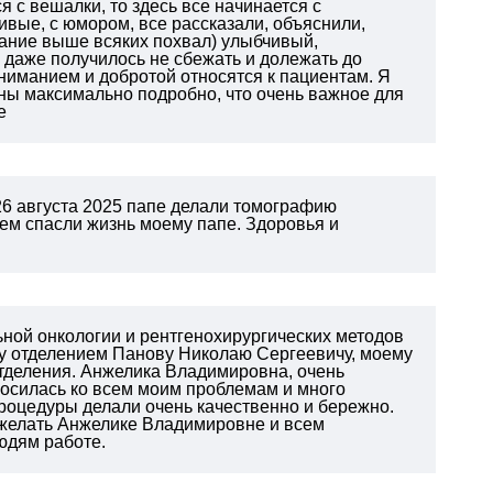
 с вешалки, то здесь все начинается с
вые, с юмором, все рассказали, объяснили,
ание выше всяких похвал) улыбчивый,
, даже получилось не сбежать и долежать до
ониманием и добротой относятся к пациентам. Я
ны максимально подробно, что очень важное для
е
26 августа 2025 папе делали томографию
ем спасли жизнь моему папе. Здоровья и
ьной онкологии и рентгенохирургических методов
му отделением Панову Николаю Сергеевичу, моему
тделения. Анжелика Владимировна, очень
осилась ко всем моим проблемам и много
роцедуры делали очень качественно и бережно.
ожелать Анжелике Владимировне и всем
людям работе.