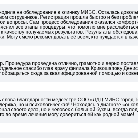
 ходила на обследование в клинику МИБС. Осталась довол
ом сотрудников. Регистрация прошла быстро и без пробле
мои вопросы.
Сам процесс обследования оказался комфорт
яснил все этапы процедуры, что помогло мне расслабиться
к качеству получаемых результатов.
Результаты обследова
ки.
Могу смело рекомендовать её всем, кто нуждается в кач
. Процедура проведена отлично, грамотно и верно поставл
 Отдельное спасибо глав врачу филиала Кривошапову Дени
у обращаться сюда за квалифицированной помощью и совет
ь слова благодарности медсестре ООО «ЛДЦ МИБС город Т
ержка, но и психологическая!!! Находясь в диагнозе «онко
нал своего дела, но и человек с большой буквы, всегда под
что во время лечения могу довериться ей как родной маме!