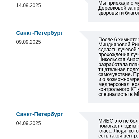
Мы приехали с му
14.09.2025
Деревковой за п
здоровья и благо
Санкт-Петербург
После 6 химиотер
09.09.2025
Миндияровой Рин
сделать лучевой 
прохождения луче
Никольская Анаст
разработала пла
тщательная подго
самочувствие. П
и о возможном/р
медперсонал, во
контрольного КТ 
специалисты в МИ
Санкт-Петербург
МИБС это не бол
04.09.2025
помогает людям п
класс. Люди, кот
есть такой центр