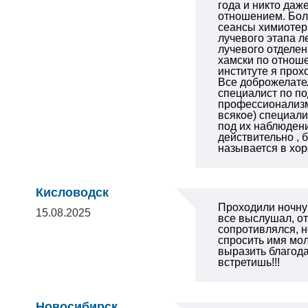
года и никто даж
отношением. Бол
сеансы химиотер
лучевого этапа л
лучевого отделен
хамски по отноше
институте я прох
Все доброжелате
специалист по п
профессионализм.
всякое) специали
под их наблюдени
действительно , 
называется в х
Кисловодск
Проходили ночну
15.08.2025
все выслушал, от
сопротивлялся, н
спросить имя мол
выразить благода
встретишь!!!
Новосибирск