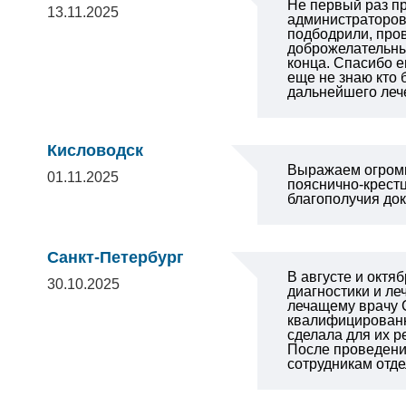
Не первый раз пр
13.11.2025
администраторов
подбодрили, про
доброжелательный
конца. Спасибо е
еще не знаю кто
дальнейшего леч
Кисловодск
Выражаем огромн
01.11.2025
пояснично-крестц
благополучия док
Санкт-Петербург
В августе и октя
30.10.2025
диагностики и л
лечащему врачу 
квалифицированн
сделала для их 
После проведени
сотрудникам отде