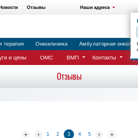
Новости
Отзывы
Наши адреса
я терапия
Онкоклиника
Амбулаторная онколог
уги и цены
ОМС
ВМП
Контакты
Вр
Отзывы
1
2
3
4
5