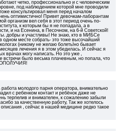
аботают четко, профессионально и с человеческим
ровне, под наблюдением которой мне проводили
тоже консультировал меня перед началом
очень оптимистично! Привет девочкам-лаборантам
мой организм вел себя в этот период очень по-
ститута, к которым бы я не попадала, а в
ти, и на Есенина, в Песочном, на 6-й Советской!
ы. добры и участливы! Не знаю, кто в МИБСе
 одном месте собрать- это тоже высочайший
нкологах (никому не желаю болеть!но бывает
 месяцев лечения я в этом убедилась. И сейчас я
 врачах могу написать. Но это уже ,
е встречи было весьма плачевным, но попала, что
АГОПОЛУЧИЯ!
 работа молодого парня оператора, внимательно
адил с ребенком контакт и ребёнок даже не
ень терпелив и внимателен, к сожалению забыли
асибо за качественную работу,
Так же хотелось
 описания , сейчас в нашей медицине редко такое