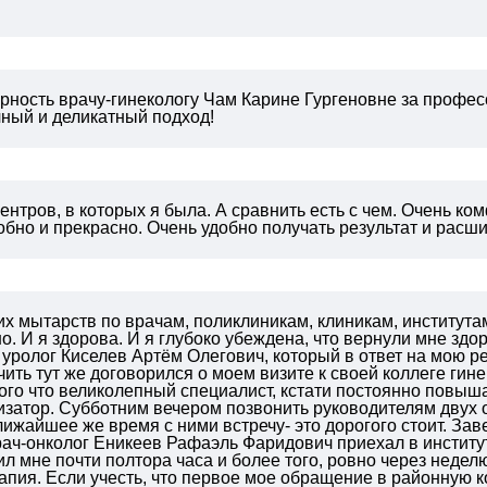
ность врачу-гинекологу Чам Карине Гургеновне за професс
чный и деликатный подход!
ентров, в которых я была. А сравнить есть с чем. Очень к
обно и прекрасно. Очень удобно получать результат и расши
их мытарств по врачам, поликлиникам, клиникам, института
о. И я здорова. И я глубоко убеждена, что вернули мне зд
уролог Киселев Артём Олегович, который в ответ на мою ре
чить тут же договорился о моем визите к своей коллеге ги
ого что великолепный специалист, кстати постоянно повыш
затор. Субботним вечером позвонить руководителям двух о
лижайшее же время с ними встречу- это дорогого стоит. З
ач-онколог Еникеев Рафаэль Фаридович приехал в институ
ил мне почти полтора часа и более того, ровно через недел
пия. Если учесть, что первое мое обращение в районную к