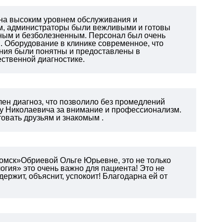
ьна высоким уровнем обслуживания и
м, администраторы были вежливыми и готовы
ным и безболезненным. Персонал был очень
. Оборудование в клинике современное, что
ния были понятны и предоставлены в
ественной диагностике.
ен диагноз, что позволило без промедлений
су Николаевича за внимание и профессионализм.
овать друзьям и знакомым .
омск»Обриевой Ольге Юрьевне, это не только
логия» это очень важно для пациента!
Это не
держит, объяснит, успокоит! Благодарна ей от