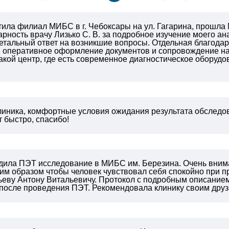
тила филиал МИБС в г. Чебоксары на ул. Гагарина, прошла
рность врачу Лизько С. В. за подробное изучение моего а
етальный ответ на возникшие вопросы. Отдельная благодар
 оперативное оформление документов и сопровождение на 
акой центр, где есть современное диагностическое обору
линика, комфортные условия ожидания результата обследов
 быстро, спасибо!
одила ПЭТ исследование в МИБС им. Березина. Очень вним
им образом чтобы человек чувствовал себя спокойно при 
ьеву Антону Витальевичу. Протокол с подробным описанием
после проведения ПЭТ. Рекомендовала клинику своим друзь