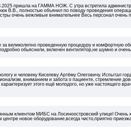
.08.2025 пришла на ГАММА НОЖ. С утра встретила админис
нюк В.В., полностью объянил по поводу проведения операц
стры очень вежливые внимательнее Весь персонал очень п
!
 за великолепно проведенную процедуру и комфортную об
 подробно обьяснили, включен вентилятор,не шумно и очен
ологу и человеку Киселеву Артёму Олеговичу. Испытал горд
онализм, вниманием и забота о пациенте, стремление дове
 характеризует этого ещё молодого, но уже настоящего вра
янным клиентом МИБС на Лосиноостровский улице! Очень 
 центре новое оборудование,всегда чисто,приятно приезжат