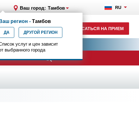
RU
Ваш город:
Тамбов
Ваш регион -
Тамбов
+7 (4752) 63-33-63
ЗАПИСАТЬСЯ НА ПРИЕМ
ДА
ежедн. 7.00-23.00
ДРУГОЙ РЕГИОН
ия
Список услуг и цен зависит
Центр эпилептологии
от выбранного города
ачи