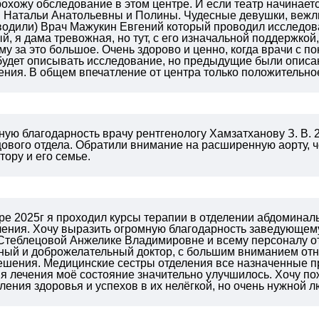
охожу обследование в этом центре. И если театр начинается
 Натальи Анатольевны и Полины. Чудесные девушки, вежли
водили) Врач Мажукин Евгений который проводил исследов
, я дама тревожная, но тут, с его изначальной поддержкой
му за это большое. Очень здорово и ценно, когда врачи с п
 будет описывать исследование, но предыдущие были описа
ения. В общем впечатление от центра только положительно
ую благодарность врачу рентгенологу Хамзатханову З. В. 
ового отдела. Обратили внимание на расширенную аорту, ч
тору и его семье.
бре 2025г я проходил курсы терапии в отделении абдоминал
ечения. Хочу выразить огромную благодарность заведующе
Стеблецовой Анжелике Владимировне и всему персоналу о
ый и доброжелательный доктор, с большим вниманием отн
решения. Медицинские сестры отделения все назначенные п
я лечения моё состояние значительно улучшилось. Хочу п
ления здоровья и успехов в их нелёгкой, но очень нужной 