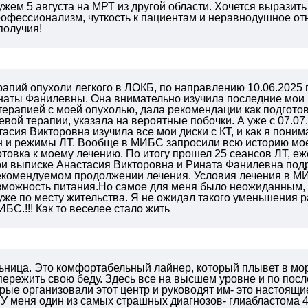
жем 5 августа на МРТ из другой области. Хочется выразит
рофессионализм, чуткость к пациентам и неравнодушное от
получия!
апий опухоли легкого в ЛОКБ, по направлению 10.06.2025 
аты Фанилевны. Она внимательно изучила последние мои К
терапией с моей опухолью, дала рекомендации как подготов
вой терапии, указала на вероятные побочки. А уже с 07.07
асия Викторовна изучила все мои диски с КТ, и как я пон
н и режимы ЛТ. Вообще в МИБС запросили всю историю моей
товка к моему лечению. По итогу прошел 25 сеансов ЛТ, е
ри выписке Анастасия Викторовна и Рината Фанилевна под
екомендуемом продолжении лечения. Условия лечения в М
зможность питания.Но самое для меня было неожиданным, 
уже по месту жительства. Я не ожидал такого уменьшения р
БС.!!! Как то веселее стало жить
ьница. Это комфортабельный лайнер, который плывет в мор
ережить свою беду. Здесь все на высшем уровне и по пос
орые организовали этот центр и руководят им- это настоящие
. У меня один из самых страшных диагнозов- глиабластома